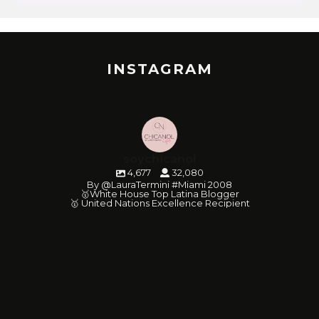
INSTAGRAM
soychicanol
4,677
32,080
By @LauraTermini #Miami 2008
🥇White House Top Latina Blogger
🥇 United Nations Excellence Recipient
soychicanol
soychicanol
soychicanol
soychicanol
soychicanol
soychicanol
soychicanol
soychicanol
soychicanol
soychicanol
soychicanol
soychicanol