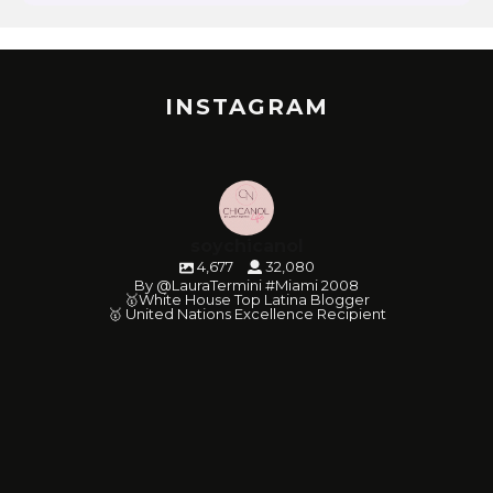
INSTAGRAM
soychicanol
4,677
32,080
By @LauraTermini #Miami 2008
🥇White House Top Latina Blogger
🥇 United Nations Excellence Recipient
soychicanol
soychicanol
soychicanol
soychicanol
soychicanol
soychicanol
soychicanol
soychicanol
soychicanol
soychicanol
soychicanol
soychicanol