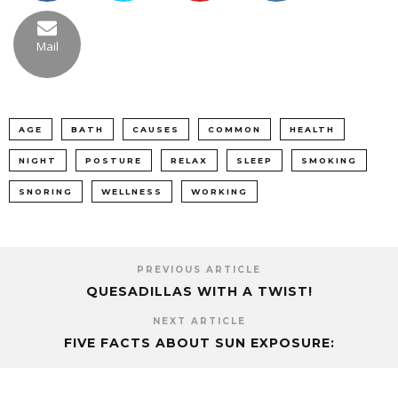
Mail
AGE
BATH
CAUSES
COMMON
HEALTH
NIGHT
POSTURE
RELAX
SLEEP
SMOKING
SNORING
WELLNESS
WORKING
PREVIOUS ARTICLE
QUESADILLAS WITH A TWIST!
NEXT ARTICLE
FIVE FACTS ABOUT SUN EXPOSURE: