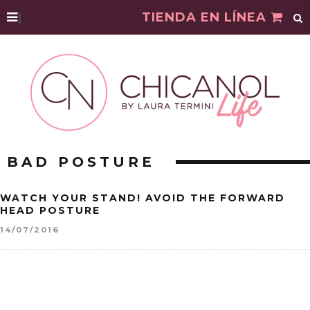
|
TIENDA EN LÍNEA
BAD POSTURE
WATCH YOUR STAND! AVOID THE FORWARD
HEAD POSTURE
14/07/2016