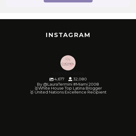
INSTAGRAM
soychicanol
4,677
32,080
By @LauraTermini #Miami 2008
🥇White House Top Latina Blogger
🥇 United Nations Excellence Recipient
soychicanol
soychicanol
soychicanol
soychicanol
soychicanol
soychicanol
soychicanol
soychicanol
soychicanol
soychicanol