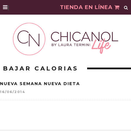
|
TIENDA EN LÍNEA
BAJAR CALORIAS
NUEVA SEMANA NUEVA DIETA
16/06/2014