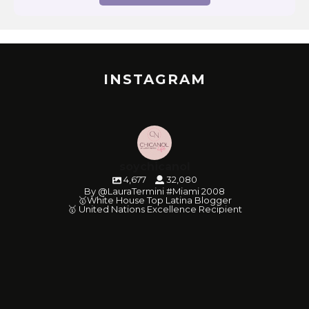
INSTAGRAM
soychicanol
4,677
32,080
By @LauraTermini #Miami 2008
🥇White House Top Latina Blogger
🥇 United Nations Excellence Recipient
soychicanol
soychicanol
soychicanol
soychicanol
soychicanol
soychicanol
soychicanol
soychicanol
soychicanol
soychicanol