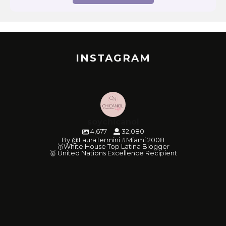
INSTAGRAM
soychicanol
4,677
32,080
By @LauraTermini #Miami 2008
🥇White House Top Latina Blogger
🥇 United Nations Excellence Recipient
soychicanol
soychicanol
soychicanol
soychicanol
soychicanol
soychicanol
soychicanol
soychicanol
soychicanol
soychicanol