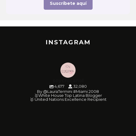
Suscríbete aquí
INSTAGRAM
soychicanol
4,677
32,080
By @LauraTermini #Miami 2008
🥇White House Top Latina Blogger
🥇 United Nations Excellence Recipient
soychicanol
soychicanol
soychicanol
soychicanol
soychicanol
soychicanol
soychicanol
soychicanol