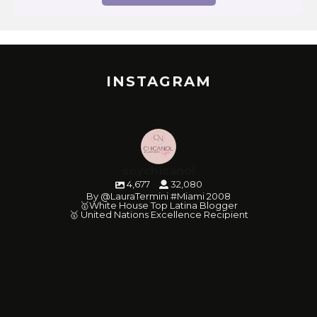
INSTAGRAM
soychicanol
4,677
32,080
By @LauraTermini #Miami 2008
🥇White House Top Latina Blogger
🥇 United Nations Excellence Recipient
soychicanol
soychicanol
soychicanol
soychicanol
soychicanol
soychicanol
soychicanol
soychicanol
soychicanol
soychicanol