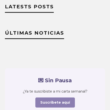
LATESTS POSTS
ÚLTIMAS NOTICIAS
💌 Sin Pausa
¿Ya te suscribiste a mi carta semanal?
Suscríbete aquí