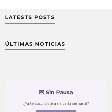
LATESTS POSTS
ÚLTIMAS NOTICIAS
💌 Sin Pausa
¿Ya te suscribiste a mi carta semanal?