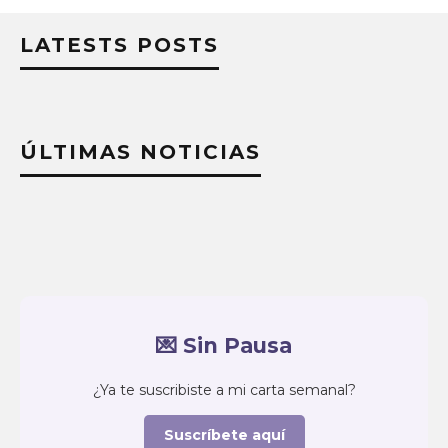
LATESTS POSTS
ÚLTIMAS NOTICIAS
💌 Sin Pausa
¿Ya te suscribiste a mi carta semanal?
Suscríbete aquí