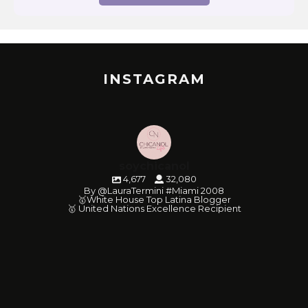
INSTAGRAM
soychicanol
4,677
32,080
By @LauraTermini #Miami 2008
🥇White House Top Latina Blogger
🥇 United Nations Excellence Recipient
soychicanol
soychicanol
soychicanol
soychicanol
soychicanol
soychicanol
soychicanol
soychicanol
soychicanol
soychicanol