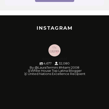
INSTAGRAM
soychicanol
4,677
32,080
By @LauraTermini #Miami 2008
🥇White House Top Latina Blogger
🥇 United Nations Excellence Recipient
soychicanol
soychicanol
soychicanol
soychicanol
soychicanol
soychicanol
soychicanol
soychicanol
soychicanol
soychicanol