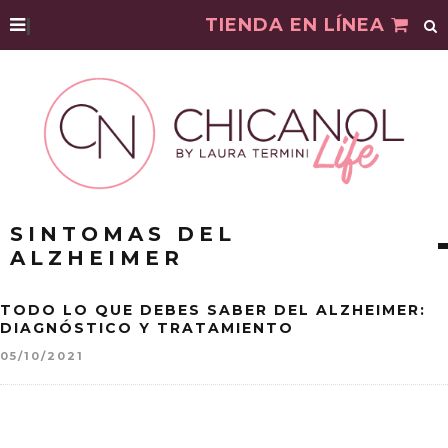
|
TIENDA EN LÍNEA
SINTOMAS DEL
ALZHEIMER
TODO LO QUE DEBES SABER DEL ALZHEIMER:
DIAGNÓSTICO Y TRATAMIENTO
05/10/2021