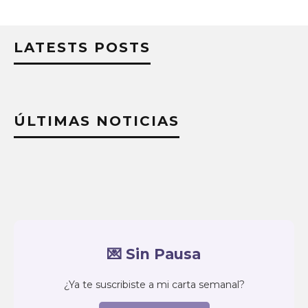
LATESTS POSTS
ÚLTIMAS NOTICIAS
💌 Sin Pausa
¿Ya te suscribiste a mi carta semanal?