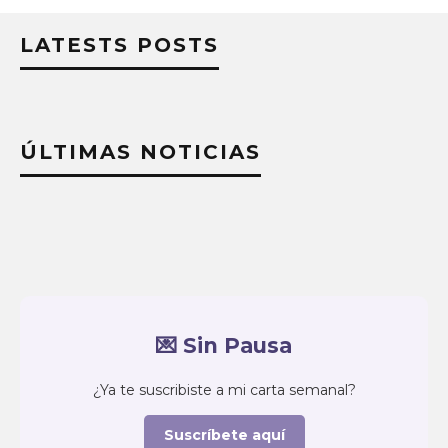
LATESTS POSTS
ÚLTIMAS NOTICIAS
💌 Sin Pausa
¿Ya te suscribiste a mi carta semanal?
Suscríbete aquí