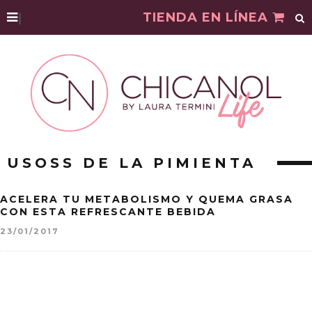
|
TIENDA EN LÍNEA
USOSS DE LA PIMIENTA
ACELERA TU METABOLISMO Y QUEMA GRASA
CON ESTA REFRESCANTE BEBIDA
23/01/2017