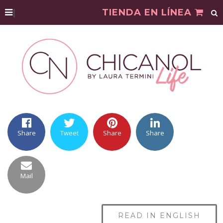
|
TIENDA EN LÍNEA
Share
Tweet
Share
Share
Mail
READ IN ENGLISH