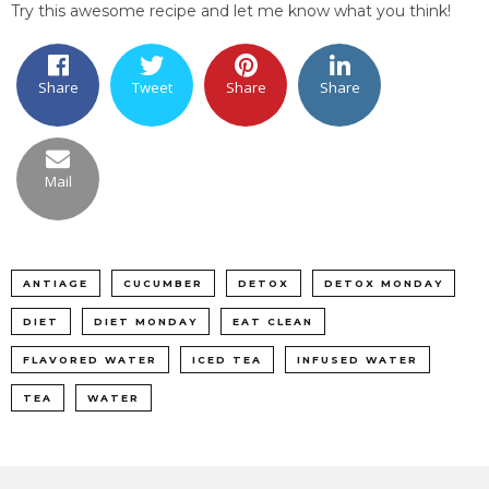
Try this awesome recipe and let me know what you think!
Share
Tweet
Share
Share
Mail
ANTIAGE
CUCUMBER
DETOX
DETOX MONDAY
DIET
DIET MONDAY
EAT CLEAN
FLAVORED WATER
ICED TEA
INFUSED WATER
TEA
WATER