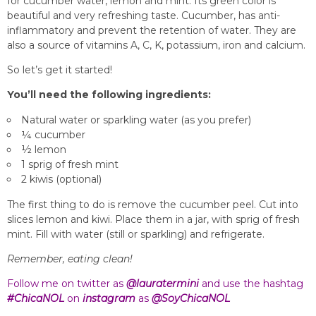
for cucumber water, lemon and mint. Its green color is
beautiful and very refreshing taste. Cucumber, has anti-
inflammatory and prevent the retention of water. They are
also a source of vitamins A, C, K, potassium, iron and calcium.
So let’s get it started!
You’ll need the following ingredients:
Natural water or sparkling water (as you prefer)
¼ cucumber
½ lemon
1 sprig of fresh mint
2 kiwis (optional)
The first thing to do is remove the cucumber peel. Cut into
slices lemon and kiwi. Place them in a jar, with sprig of fresh
mint. Fill with water (still or sparkling) and refrigerate.
Remember, eating clean!
Follow me on twitter as
@lauratermini
and use the hashtag
#ChicaNOL
on
instagram
as
@SoyChicaNOL