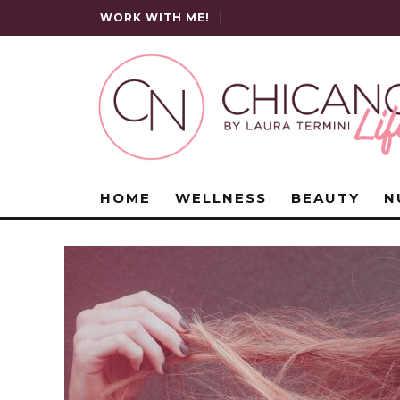
WORK WITH ME!
|
HOME
WELLNESS
BEAUTY
N