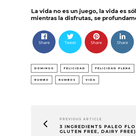
La vida no es un juego, la vida es só
mientras la disfrutas, se profundame
Share
Tweet
Share
Share
DOMINGO
FELICIDAD
FELICIDAD PLENA
RUMBO
RUMBOS
VIDA
PREVIOUS ARTICLE
3 INGREDIENTS PALEO FL
GLUTEN FREE, DAIRY FREE)