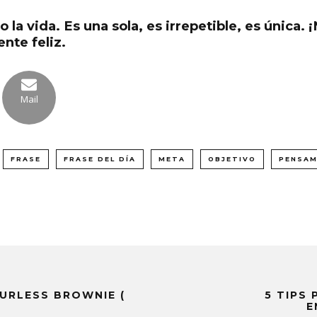
lo la vida. Es una sola, es irrepetible, es única.
nte feliz.
Mail
FRASE
FRASE DEL DÍA
META
OBJETIVO
PENSAM
OURLESS BROWNIE (
5 TIPS 
E