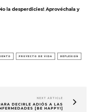
 ¡No la desperdicies! Aprovéchala y
IENTO
PROYECTO DE VIDA
REFLEXION
NEXT ARTICLE
PARA DECIRLE ADIÓS A LAS
NFERMEDADES [BE HAPPY!]