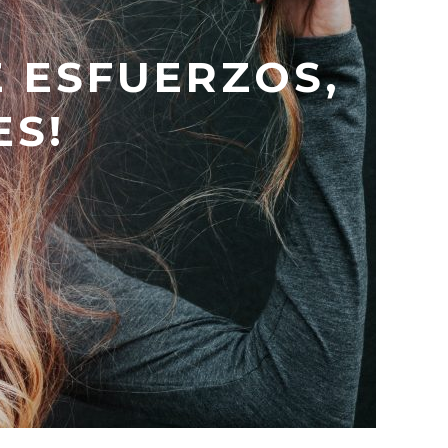
E ESFUERZOS,
ES!