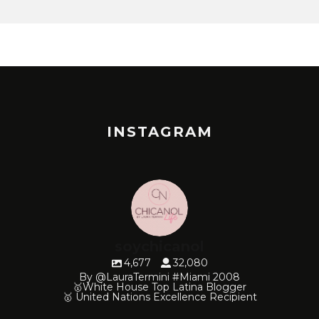
INSTAGRAM
soychicanol
4,677
32,080
By @LauraTermini #Miami 2008
🥇White House Top Latina Blogger
🥇 United Nations Excellence Recipient