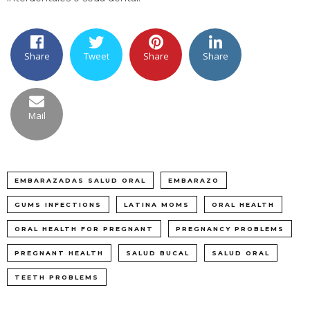
Share
Tweet
Share
Share
Mail
EMBARAZADAS SALUD ORAL
EMBARAZO
GUMS INFECTIONS
LATINA MOMS
ORAL HEALTH
ORAL HEALTH FOR PREGNANT
PREGNANCY PROBLEMS
PREGNANT HEALTH
SALUD BUCAL
SALUD ORAL
TEETH PROBLEMS