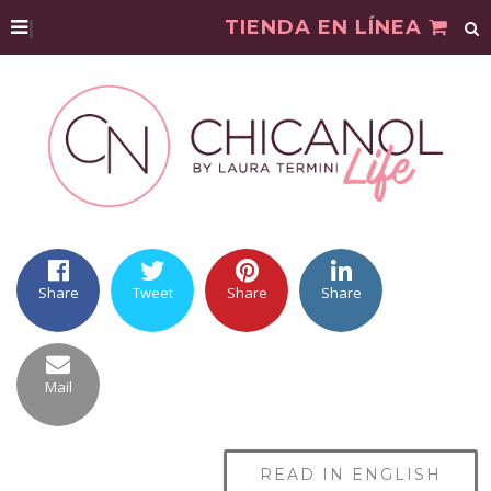
|
TIENDA EN LÍNEA
Share
Tweet
Share
Share
Mail
READ IN ENGLISH