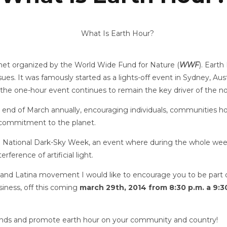
net organized by the World Wide Fund for Nature (
WWF
). Eart
s. It was famously started as a lights-off event in Sydney, Aust
the one-hour event continues to remain the key driver of the 
 end of March annually, encouraging individuals, communities ho
ir commitment to the planet.
he National Dark-Sky Week, an event where during the whole week,
ference of artificial light.
and Latina movement I would like to encourage you to be part of 
siness, off this coming
march 29th, 2014 from 8:30 p.m. a 9:30
iends and promote earth hour on your community and country!