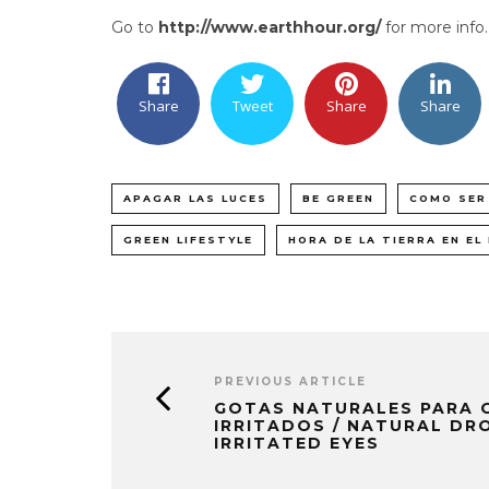
Go to
http://www.earthhour.org/
for more info.
Share
Tweet
Share
Share
APAGAR LAS LUCES
BE GREEN
COMO SER
GREEN LIFESTYLE
HORA DE LA TIERRA EN EL
PREVIOUS ARTICLE
GOTAS NATURALES PARA 
IRRITADOS / NATURAL DR
IRRITATED EYES