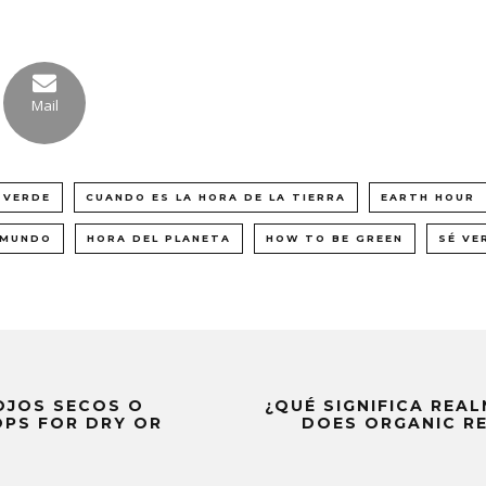
Mail
 VERDE
CUANDO ES LA HORA DE LA TIERRA
EARTH HOUR
 MUNDO
HORA DEL PLANETA
HOW TO BE GREEN
SÉ VE
OJOS SECOS O
¿QUÉ SIGNIFICA REA
OPS FOR DRY OR
DOES ORGANIC R