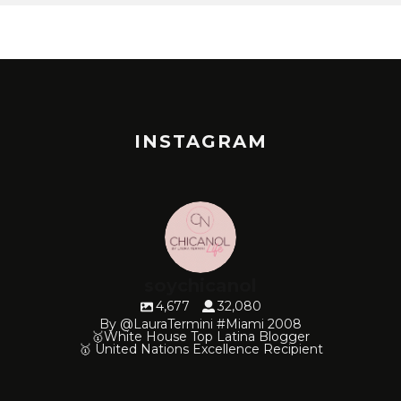
INSTAGRAM
soychicanol
4,677
32,080
By @LauraTermini #Miami 2008
🥇White House Top Latina Blogger
🥇 United Nations Excellence Recipient
soychicanol
soychicanol
soychicanol
soychicanol