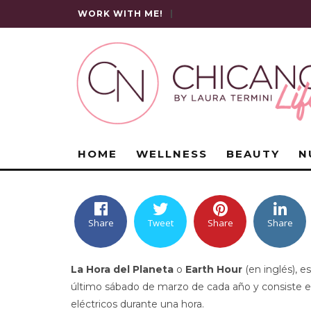
WORK WITH ME!
|
HOME
WELLNESS
BEAUTY
N
Share
Tweet
Share
Share
La Hora del Planeta
o
Earth Hour
(en inglés), 
último sábado de marzo de cada año y consiste en
eléctricos durante una hora.