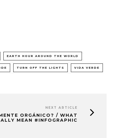
EARTH HOUR AROUND THE WORLD
RDE
TURN OFF THE LIGHTS
VIDA VERDE
NEXT ARTICLE
LMENTE ORGÁNICO? / WHAT
EALLY MEAN #INFOGRAPHIC