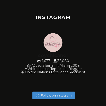
INSTAGRAM
soychicanol
4,677
32,080
By @LauraTermini #Miami 2008
🥇White House Top Latina Blogger
🥇 United Nations Excellence Recipient
soychicanol
soychicanol
soychicanol
soychicanol
soychicanol
soychicanol
soychicanol
soychicanol
soychicanol
soychicanol
Follow on Instagram