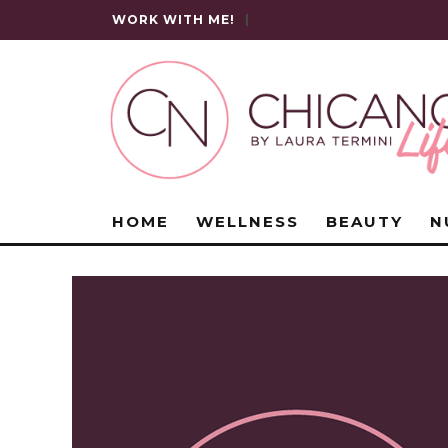
WORK WITH ME!
|
HOME
WELLNESS
BEAUTY
N