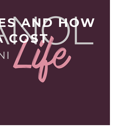
RES AND HOW
A COST