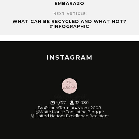
EMBARAZO
NEXT ARTICLE
WHAT CAN BE RECYCLED AND WHAT NOT?
#INFOGRAPHIC
INSTAGRAM
soychicanol
4,677
32,080
By @LauraTermini #Miami 2008
🥇White House Top Latina Blogger
🥇 United Nations Excellence Recipient
soychicanol
soychicanol
soychicanol