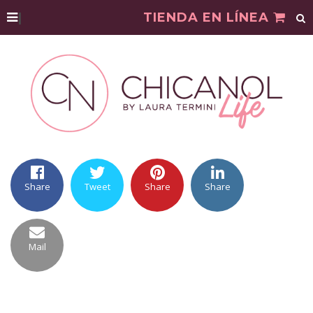
|
TIENDA EN LÍNEA
Share
Tweet
Share
Share
Mail