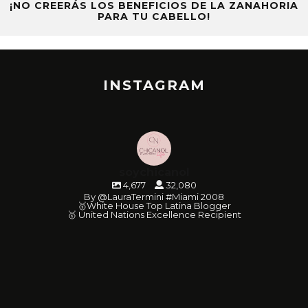
¡NO CREERÁS LOS BENEFICIOS DE LA ZANAHORIA
PARA TU CABELLO!
INSTAGRAM
soychicanol
4,677
32,080
By @LauraTermini #Miami 2008
🥇White House Top Latina Blogger
🥇 United Nations Excellence Recipient
soychicanol
soychicanol
soychicanol
soychicanol
soychicanol
soychicanol
soychicanol
soychicanol
soychicanol