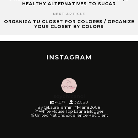
HEALTHY ALTERNATIVES TO SUGAR
NEXT ARTICLE
ORGANIZA TU CLOSET POR COLORES / ORGANIZE
YOUR CLOSET BY COLORS
INSTAGRAM
soychicanol
4,677
32,080
By @LauraTermini #Miami 2008
🥇White House Top Latina Blogger
🥇 United Nations Excellence Recipient
soychicanol
soychicanol
soychicanol