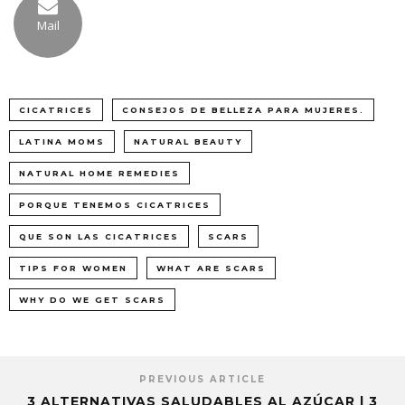
Mail
CICATRICES
CONSEJOS DE BELLEZA PARA MUJERES.
LATINA MOMS
NATURAL BEAUTY
NATURAL HOME REMEDIES
PORQUE TENEMOS CICATRICES
QUE SON LAS CICATRICES
SCARS
TIPS FOR WOMEN
WHAT ARE SCARS
WHY DO WE GET SCARS
PREVIOUS ARTICLE
3 ALTERNATIVAS SALUDABLES AL AZÚCAR | 3