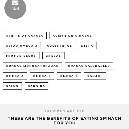
Mail
ACEITE DE CANOLA
ACEITE DE GIRASOL
ACIDO OMEGA 3
COLESTEROL
DIETA
FRUTOS SECOS
GRASAS
GRASAS MONOSATURADAS
GRASAS SALUDABLES
OMEGA 3
OMEGA 6
OMEGA 9
SALMON
SALUD
SARDINA
PREVIOUS ARTICLE
THESE ARE THE BENEFITS OF EATING SPINACH
FOR YOU