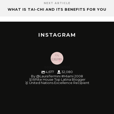
NEXT ARTICLE
WHAT IS TAI-CHI AND ITS BENEFITS FOR YOU
INSTAGRAM
soychicanol
4,677
32,080
By @LauraTermini #Miami 2008
🥇White House Top Latina Blogger
🥇 United Nations Excellence Recipient
soychicanol
soychicanol
soychicanol
soychicanol
soychicanol
soychicanol
soychicanol
soychicanol