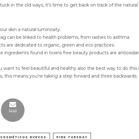
ck in the old ways, it’s time to get back on track of the natural l
ur skin a natural luminosity.
ag can be linked to health problems, from rashes to asthma.
ts are dedicated to organic, green and eco practices.
e ingredients found in toxins free beauty products are antioxidants
u want to feel beautiful and healthy also the best way to do this 
cals, this means you’re taking a step forward and three backwards.
Mail
COSMÉTICOS NUEVOS
PINK TUESDAY