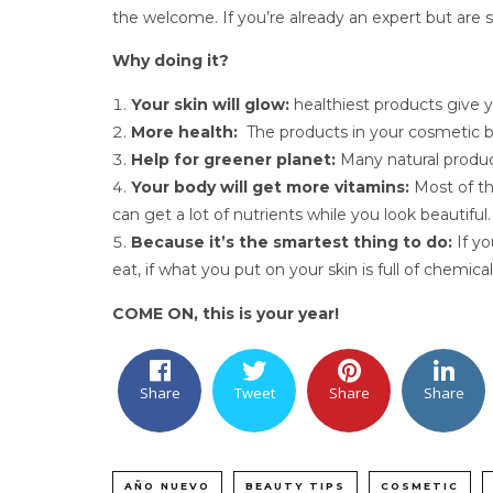
the welcome. If you’re already an expert but are stu
Why doing it?
Your skin will glow:
healthiest products give yo
More health:
The products in your cosmetic b
Help for greener planet:
Many natural produc
Your body will get more vitamins:
Most of th
can get a lot of nutrients while you look beautiful.
Because it’s the smartest thing to do:
If yo
eat, if what you put on your skin is full of chemi
COME ON, this is your year!
Share
Tweet
Share
Share
AÑO NUEVO
BEAUTY TIPS
COSMETIC