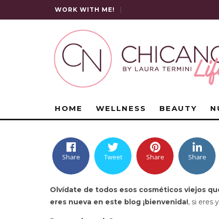
WORK WITH ME!
|
HOME
WELLNESS
BEAUTY
N
Share
Tweet
Share
Share
Olvídate de todos esos cosméticos viejos qu
eres nueva en este blog ¡bienvenida!
, si eres