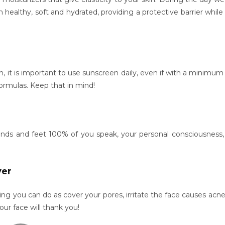
 healthy, soft and hydrated, providing a protective barrier while 
h, it is important to use sunscreen daily, even if with a minimum
ormulas. Keep that in mind!
hands and feet 100% of you speak, your personal consciousness, a
ver
ng you can do as cover your pores, irritate the face causes acn
ur face will thank you!