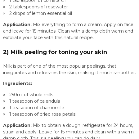
1 tablespoon of cornstarch
2 tablespoons of rosewater
2 drops of lemon essential oil
Application:
Mix everything to form a cream. Apply on face
and leave for 15 minutes. Clean with a damp cloth warm and
exfoliate your face with this natural recipe.
2) Milk peeling for toning your skin
Milk is part of one of the most popular peelings, that
invigorates and refreshes the skin, making it much smoother.
Ingredients:
250ml of whole milk
1 teaspoon of calendula
1 teaspoon of chamomile
1 teaspoon of dried rose petals
Application:
Mix to obtain a dough, refrigerate for 24 hours,
strain and apply. Leave for 15 minutes and clean with a warm
damp cloth. This is a peeling you can do daily.