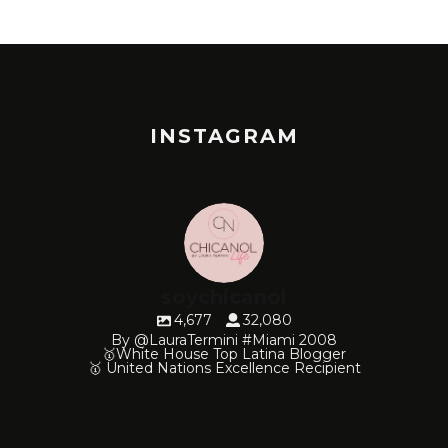
INSTAGRAM
soychicanol
4,677
32,080
By @LauraTermini #Miami 2008
🥇White House Top Latina Blogger
🥇 United Nations Excellence Recipient
soychicanol
soychicanol
soychicanol
soychicanol
soychicanol
soychicanol
soychicanol
soychicanol