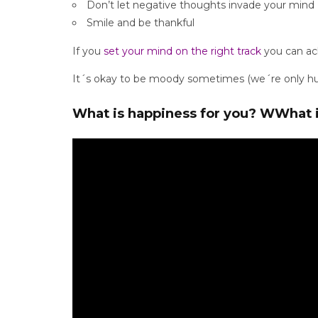
Don’t let negative thoughts invade your mind
Smile and be thankful
If you
set your mind on the right track
you can ac
It´s okay to be moody sometimes (we´re only huma
What is happiness for you? WWhat 