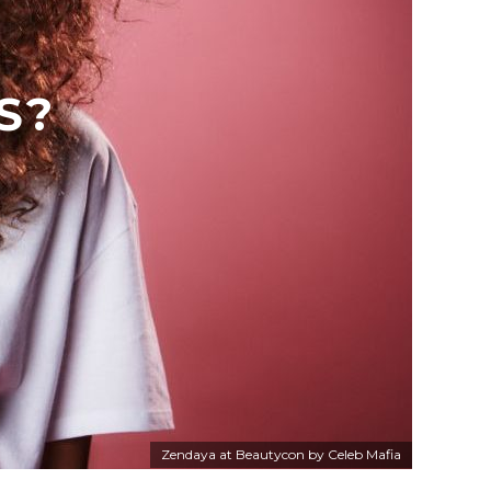
S?
Zendaya at Beautycon by Celeb Mafia