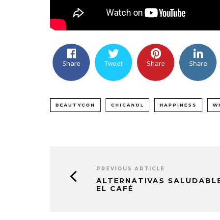
Share
Tweet
Share
Share
BEAUTYCON
CHICANOL
HAPPINESS
W
PREVIOUS ARTICLE
ALTERNATIVAS SALUDABL
EL CAFÉ