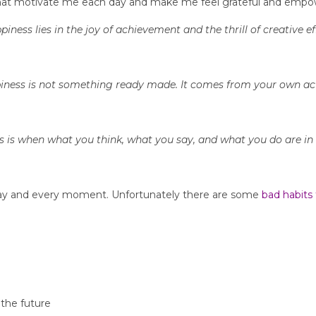
that motivate me each day and make me feel grateful and empo
iness lies in the joy of achievement and the thrill of creative ef
iness is not something ready made. It comes from your own act
 is when what you think, what you say, and what you do are i
yday and every moment. Unfortunately there are some
bad habits 
 the future