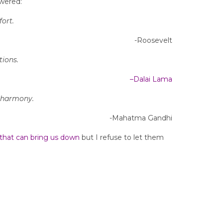
wered:
fort.
-Roosevelt
ions.
–
Dalai Lama
n harmony.
-Mahatma Gandhi
that can bring us down
but I refuse to let them