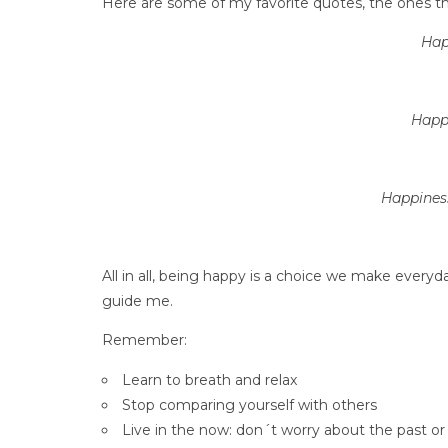
Here are some of my favorite quotes, the ones 
Happ
Happ
Happiness
All in all, being happy is a choice we make ever
guide me.
Remember:
Learn to breath and relax
Stop comparing yourself with others
Live in the now: don´t worry about the past or