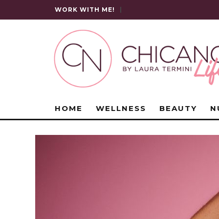
WORK WITH ME!
|
HOME
WELLNESS
BEAUTY
N