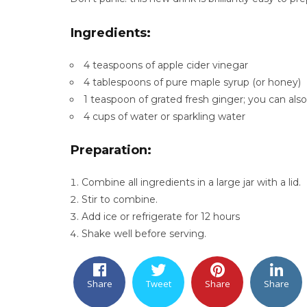
Ingredients:
4 teaspoons of apple cider vinegar
4 tablespoons of pure maple syrup (or honey)
1 teaspoon of grated fresh ginger; you can also 
4 cups of water or sparkling water
Preparation:
Combine all ingredients in a large jar with a lid.
Stir to combine.
Add ice or refrigerate for 12 hours
Shake well before serving.
Share
Tweet
Share
Share