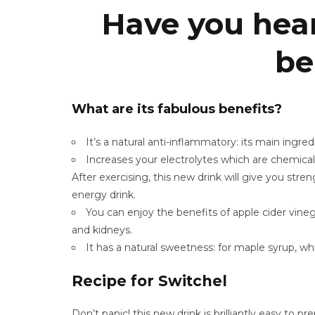
Have you hear
be
What are its fabulous benefits?
It’s a natural anti-inflammatory: its main ingred
Increases your electrolytes which are chemical
After exercising, this new drink will give you str
energy drink.
You can enjoy the benefits of apple cider vineg
and kidneys.
It has a natural sweetness: for maple syrup, whi
Recipe for Switchel
Don’t panic! this new drink is brilliantly easy to 