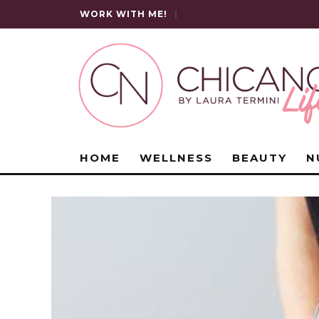
WORK WITH ME!
|
HOME
WELLNESS
BEAUTY
N